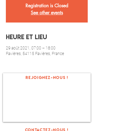
Registration is Closed
See other events
Heure et Lieu
29 août 2021, 07:00 – 18:00
Favières, 54115 Favières, France
REJOIGNEZ-NOUS !
ET C'EST PARTI !
Contactez-nous !